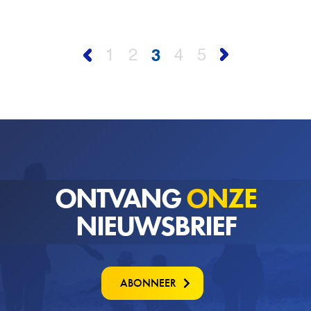
1
2
3
4
5
ONTVANG
ONZE
NIEUWSBRIEF
ABONNEER